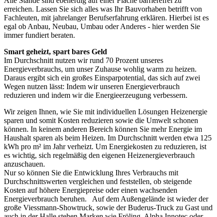
Alle Stände sind ebenerdig auf einer Fläche barrierefrei zu
erreichen. Lassen Sie sich alles was Ihr Bauvorhaben betrifft von
Fachleuten, mit jahrelanger Berufserfahrung erklären. Hierbei ist es
egal ob Anbau, Neubau, Umbau oder Anderes - hier werden Sie
immer fundiert beraten.
Smart geheizt, spart bares Geld
Im Durchschnitt nutzen wir rund 70 Prozent unseres
Energieverbrauchs, um unser Zuhause wohlig warm zu heizen.
Daraus ergibt sich ein großes Einsparpotential, das sich auf zwei
Wegen nutzen lässt: Indem wir unseren Energieverbrauch
reduzieren und indem wir die Energieerzeugung verbessern.
Wir zeigen Ihnen, wie Sie mit individuellen Lösungen Heizenergie
sparen und somit Kosten reduzieren sowie die Umwelt schonen
können. In keinem anderen Bereich können Sie mehr Energie im
Haushalt sparen als beim Heizen. Im Durchschnitt werden etwa 125
kWh pro m² im Jahr verheizt. Um Energiekosten zu reduzieren, ist
es wichtig, sich regelmäßig den eigenen Heizenergieverbrauch
anzuschauen.
Nur so können Sie die Entwicklung Ihres Verbrauchs mit
Durchschnittswerten vergleichen und feststellen, ob steigende
Kosten auf höhere Energiepreise oder einen wachsenden
Energieverbrauch beruhen. Auf dem Außengelände ist wieder der
große Viessmann-Showtruck, sowie der Buderus-Truck zu Gast und
auch in der Halle stehen Marken wie Fröling, Alpha Innotec oder