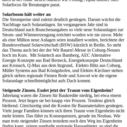
Solarfocus für Beratungen parat.
Solarboom hält weiter an
Die Strompreise sind zuletzt deutlich gestiegen. Darum wächst die
Nachfrage nach Solaranlagen. Im vergangenen Jahr sind in
Deutschland nach Branchenangaben so viele neue Solaranlagen zur
Strom- und Wärmeerzeugung errichtet worden wie nie zuvor. Mehr
als eine Million neue Anlagen seien installiert worden, berichtete der
Bundesverband Solarwirtschaft (BSW) kürzlich in Berlin. So steht
das Thema auch bei der der Wir Bauen!-Messe in Coburg-Neuses
hoch im Kurs. Mit Solartech aus Bamberg, AEC Alternative
Energie Konzepte aus Bad Berneck, Energiekonzepte Deutschland
aus Kronach, Q-Max aus dem Itzgrund, Elektro Blitz aus Coburg,
Müller Systems aus Bad Königshofen, und Elektro Kirchner stehen
gleich sieben regionale Firmen Rede und Anwort wie die eigene
Solaranlage schnellstmöglichst aufs Dach kommt.
Steigende Zinsen. Endet jetzt der Traum vom Eigenheim?
Jahrelang waren die Zinsen für Baukredite niedrig, bei etwa einem
Prozent. Jetzt liegen sie bei knapp vier Prozent. Tendenz gleich
bleibend. Gleichzeitig sind die Kosten für Baumaterialien gestiegen.
Viele junge Familien können sich ihren Traum vom Eigenheim nicht
mehr leisten. Das führt zu Konsequenzen, gerade im Neubau. Wie
man trotz steigender Zinsen trotzdem noch den Weg ins Eigenheim
finden kann, zeigen namhafte regionale Hausanbieter, so sind die